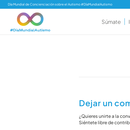
Día Mundial de Concienciación sobre el Autismo #DíaMundialAutismo
Súmate
Dejar un co
¿Quieres unirte a la con
Siéntete libre de contrib