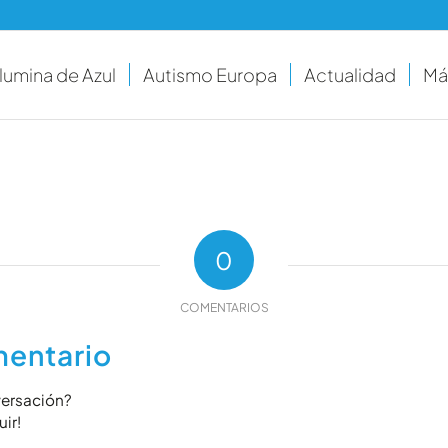
Ilumina de Azul
Autismo Europa
Actualidad
Má
0
COMENTARIOS
mentario
versación?
uir!