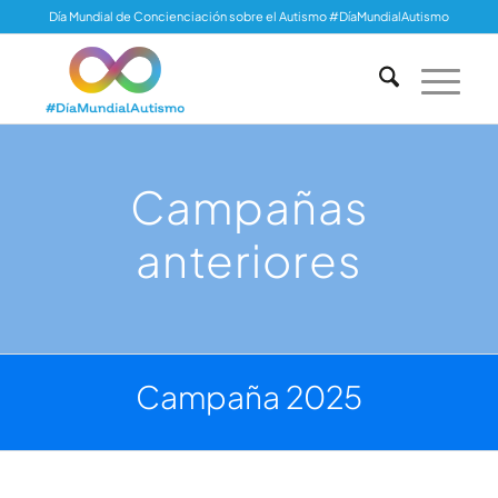
Día Mundial de Concienciación sobre el Autismo #DíaMundialAutismo
Campañas
anteriores
Campaña 2025