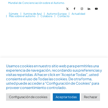
Mundial de Concienciación sobre el Autismo.
Súmate
Ilumina de Azul
Autismo Europa
Actualidad
Más sobre el autismo
Colabora
Contacto
Usamos cookies en nuestro sitio web para permitirles una
experiencia de navegación, recordando sus preferencias y
visitas repetidas. Al hacer click en “Aceptar Todas”, usted
consiente el uso de Todas las cookies. De otra forma,
usted puede acceder a "Configuración de Cookies" para
proveer consentimiento controlado.
Configuración de cookies
Aceptar todas
Rechazar