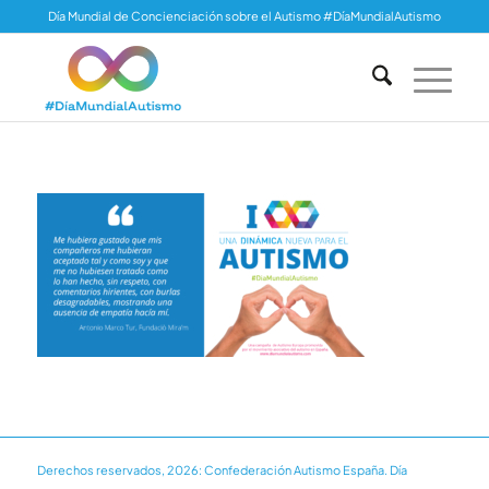
Día Mundial de Concienciación sobre el Autismo #DíaMundialAutismo
Derechos reservados, 2026: Confederación Autismo España. Día