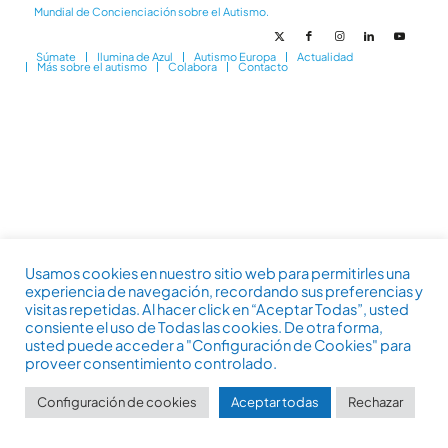
Mundial de Concienciación sobre el Autismo.
Súmate
Ilumina de Azul
Autismo Europa
Actualidad
Más sobre el autismo
Colabora
Contacto
Usamos cookies en nuestro sitio web para permitirles una
experiencia de navegación, recordando sus preferencias y
visitas repetidas. Al hacer click en “Aceptar Todas”, usted
consiente el uso de Todas las cookies. De otra forma,
usted puede acceder a "Configuración de Cookies" para
proveer consentimiento controlado.
Configuración de cookies
Aceptar todas
Rechazar