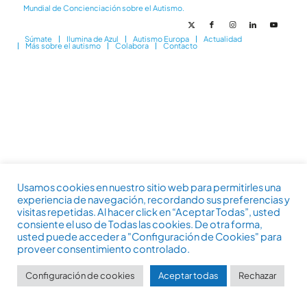
Mundial de Concienciación sobre el Autismo.
Súmate
Ilumina de Azul
Autismo Europa
Actualidad
Más sobre el autismo
Colabora
Contacto
Usamos cookies en nuestro sitio web para permitirles una
experiencia de navegación, recordando sus preferencias y
visitas repetidas. Al hacer click en “Aceptar Todas”, usted
consiente el uso de Todas las cookies. De otra forma,
usted puede acceder a "Configuración de Cookies" para
proveer consentimiento controlado.
Configuración de cookies
Aceptar todas
Rechazar