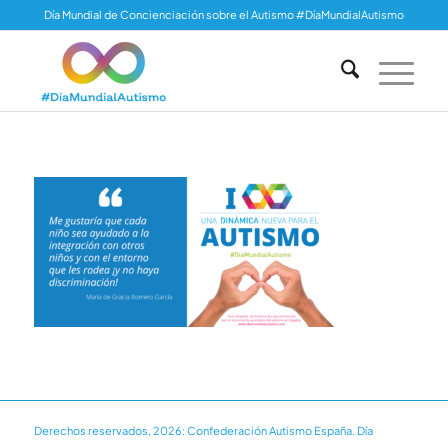
Día Mundial de Concienciación sobre el Autismo #DíaMundialAutismo
Derechos reservados, 2026: Confederación Autismo España. Día