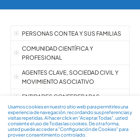
PERSONAS CON TEA Y SUS FAMILIAS
COMUNIDAD CIENTÍFICA Y
PROFESIONAL
AGENTES CLAVE, SOCIEDAD CIVIL Y
MOVIMIENTO ASOCIATIVO
ENTIDADES CONFEDERADAS
Usamos cookies en nuestro sitio web para permitirles una
experiencia de navegación, recordando sus preferencias y
visitas repetidas. Al hacer click en “Aceptar Todas”, usted
consiente el uso de Todas las cookies. De otra forma,
usted puede acceder a "Configuración de Cookies" para
Derechos reservados, 2026: Confederación Autismo España. Día
proveer consentimiento controlado.
Mundial de Concienciación sobre el Autismo.