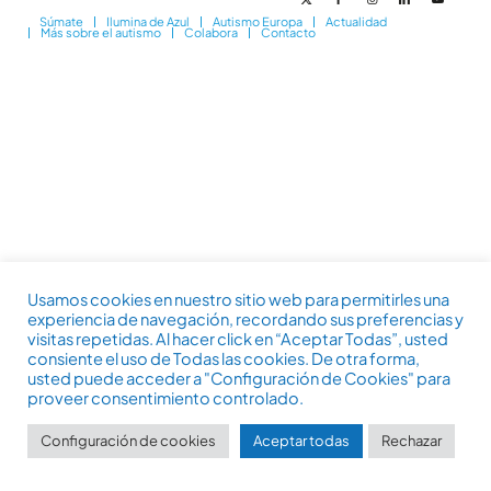
Súmate
Ilumina de Azul
Autismo Europa
Actualidad
Más sobre el autismo
Colabora
Contacto
Usamos cookies en nuestro sitio web para permitirles una
experiencia de navegación, recordando sus preferencias y
visitas repetidas. Al hacer click en “Aceptar Todas”, usted
consiente el uso de Todas las cookies. De otra forma,
usted puede acceder a "Configuración de Cookies" para
proveer consentimiento controlado.
Configuración de cookies
Aceptar todas
Rechazar