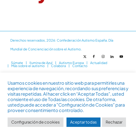
Derechos reservados, 2026: Confederación Autismo España. Día
Mundial de Concienciación sobre el Autismo.
Súmate
Ilumina de Azul
Autismo Europa
Actualidad
Más sobre el autismo
Colabora
Contacto
Usamos cookies en nuestro sitio web para permitirles una
experiencia de navegación, recordando sus preferencias y
visitas repetidas. Al hacer click en “Aceptar Todas”, usted
consiente el uso de Todas las cookies. De otra forma,
usted puede acceder a "Configuración de Cookies" para
proveer consentimiento controlado.
Configuración de cookies
Aceptar todas
Rechazar