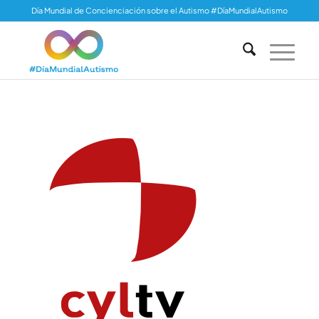
Día Mundial de Concienciación sobre el Autismo #DíaMundialAutismo