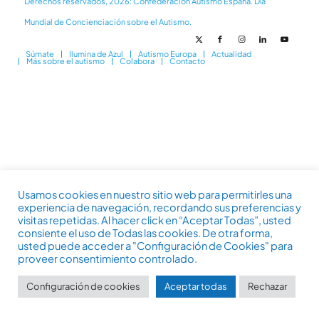
Derechos reservados, 2026: Confederación Autismo España. Día
Mundial de Concienciación sobre el Autismo.
Súmate
Ilumina de Azul
Autismo Europa
Actualidad
Más sobre el autismo
Colabora
Contacto
Usamos cookies en nuestro sitio web para permitirles una
experiencia de navegación, recordando sus preferencias y
visitas repetidas. Al hacer click en “Aceptar Todas”, usted
consiente el uso de Todas las cookies. De otra forma,
usted puede acceder a "Configuración de Cookies" para
proveer consentimiento controlado.
Configuración de cookies
Aceptar todas
Rechazar