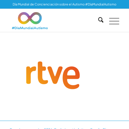
Día Mundial de Concienciación sobre el Autismo #DíaMundialAutismo