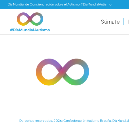
Día Mundial de Concienciación sobre el Autismo #DíaMundialAutismo
Súmate
Derechos reservados, 2026: Confederación Autismo España. Día Mundial