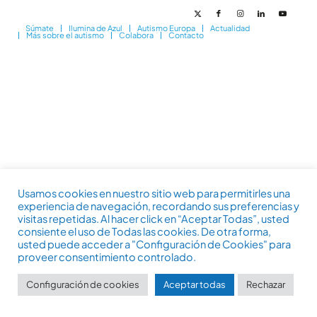
Súmate
Ilumina de Azul
Autismo Europa
Actualidad
Más sobre el autismo
Colabora
Contacto
Usamos cookies en nuestro sitio web para permitirles una
experiencia de navegación, recordando sus preferencias y
visitas repetidas. Al hacer click en “Aceptar Todas”, usted
consiente el uso de Todas las cookies. De otra forma,
usted puede acceder a "Configuración de Cookies" para
proveer consentimiento controlado.
Configuración de cookies
Aceptar todas
Rechazar