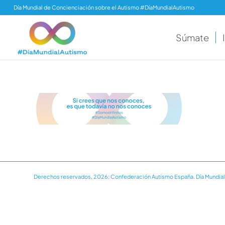
Día Mundial de Concienciación sobre el Autismo #DíaMundialAutismo
Súmate
Derechos reservados, 2026: Confederación Autismo España. Día Mundial