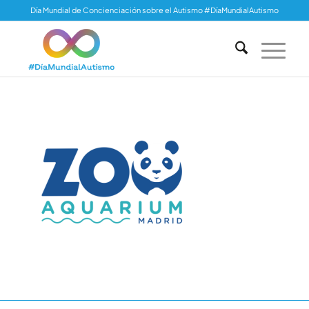
Día Mundial de Concienciación sobre el Autismo #DíaMundialAutismo