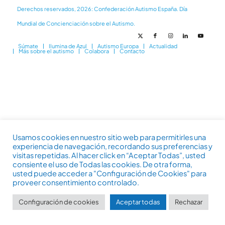
Derechos reservados, 2026: Confederación Autismo España. Día
Mundial de Concienciación sobre el Autismo.
Súmate
Ilumina de Azul
Autismo Europa
Actualidad
Más sobre el autismo
Colabora
Contacto
Usamos cookies en nuestro sitio web para permitirles una
experiencia de navegación, recordando sus preferencias y
visitas repetidas. Al hacer click en “Aceptar Todas”, usted
consiente el uso de Todas las cookies. De otra forma,
usted puede acceder a "Configuración de Cookies" para
proveer consentimiento controlado.
Configuración de cookies
Aceptar todas
Rechazar