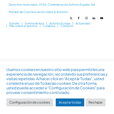
Derechos reservados, 2026: Confederación Autismo España. Día
Mundial de Concienciación sobre el Autismo.
Súmate
Ilumina de Azul
Autismo Europa
Actualidad
Más sobre el autismo
Colabora
Contacto
Usamos cookies en nuestro sitio web para permitirles una
experiencia de navegación, recordando sus preferencias y
visitas repetidas. Al hacer click en “Aceptar Todas”, usted
consiente el uso de Todas las cookies. De otra forma,
usted puede acceder a "Configuración de Cookies" para
proveer consentimiento controlado.
Configuración de cookies
Aceptar todas
Rechazar