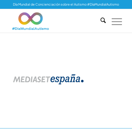
Día Mundial de Concienciación sobre el Autismo #DíaMundialAutismo