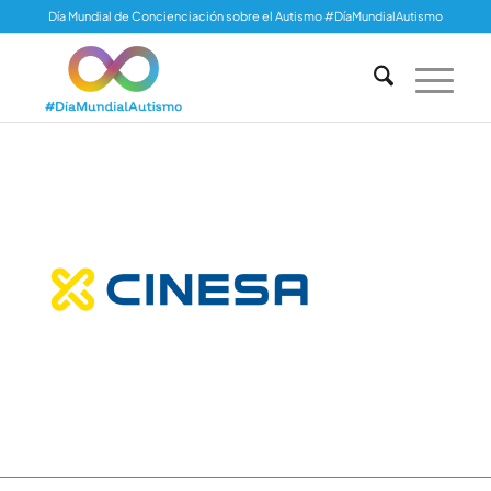
Día Mundial de Concienciación sobre el Autismo #DíaMundialAutismo