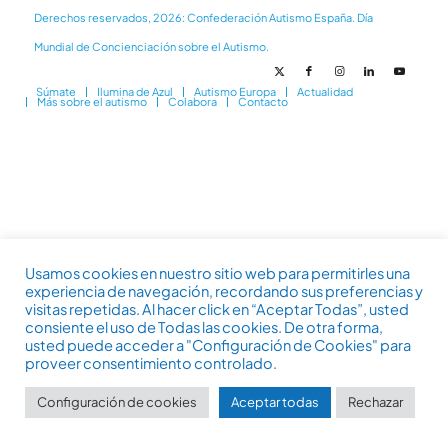
Derechos reservados, 2026: Confederación Autismo España. Día
Mundial de Concienciación sobre el Autismo.
Súmate
Ilumina de Azul
Autismo Europa
Actualidad
Más sobre el autismo
Colabora
Contacto
Usamos cookies en nuestro sitio web para permitirles una
experiencia de navegación, recordando sus preferencias y
visitas repetidas. Al hacer click en “Aceptar Todas”, usted
consiente el uso de Todas las cookies. De otra forma,
usted puede acceder a "Configuración de Cookies" para
proveer consentimiento controlado.
Configuración de cookies
Aceptar todas
Rechazar