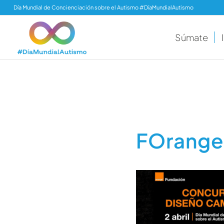
Día Mundial de Concienciación sobre el Autismo #DíaMundialAutismo
Súmate
FOrang