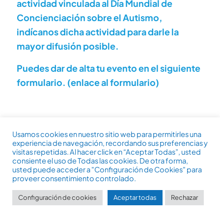
actividad vinculada al Día Mundial de
Concienciación sobre el Autismo,
indícanos dicha actividad para darle la
mayor difusión posible.
Puedes dar de alta tu evento en el siguiente
formulario. (enlace al formulario)
Usamos cookies en nuestro sitio web para permitirles una
experiencia de navegación, recordando sus preferencias y
Derechos reservados, 2026: Confederación Autismo España. Día
visitas repetidas. Al hacer click en “Aceptar Todas”, usted
consiente el uso de Todas las cookies. De otra forma,
Mundial de Concienciación sobre el Autismo.
usted puede acceder a "Configuración de Cookies" para
proveer consentimiento controlado.
Súmate
Ilumina de Azul
Autismo Europa
Actualidad
Más sobre el autismo
Colabora
Contacto
Configuración de cookies
Aceptar todas
Rechazar