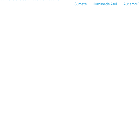
Súmate
Ilumina de Azul
Autismo 