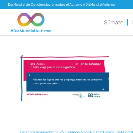
Día Mundial de Concienciación sobre el Autismo #DíaMundialAutismo
Súmate
Derechos reservados, 2026: Confederación Autismo España. Día Mundial