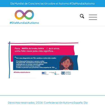
Día Mundial de Concienciación sobre el Autismo #DíaMundialAutismo
Derechos reservados, 2026: Confederación Autismo España. Día