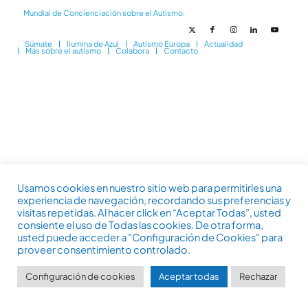
Mundial de Concienciación sobre el Autismo.
Súmate
Ilumina de Azul
Autismo Europa
Actualidad
Más sobre el autismo
Colabora
Contacto
Usamos cookies en nuestro sitio web para permitirles una
experiencia de navegación, recordando sus preferencias y
visitas repetidas. Al hacer click en “Aceptar Todas”, usted
consiente el uso de Todas las cookies. De otra forma,
usted puede acceder a "Configuración de Cookies" para
proveer consentimiento controlado.
Configuración de cookies
Aceptar todas
Rechazar