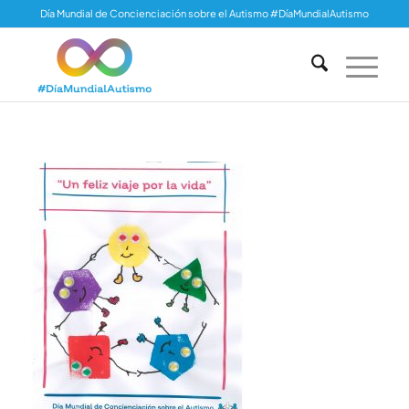
Día Mundial de Concienciación sobre el Autismo #DíaMundialAutismo