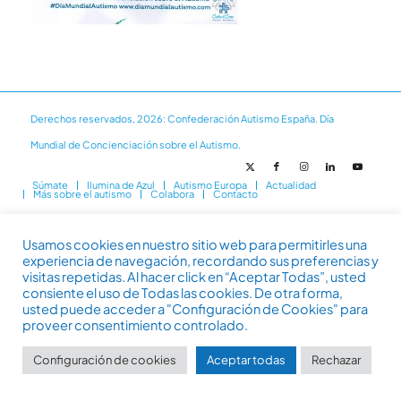
Derechos reservados, 2026: Confederación Autismo España. Día
Mundial de Concienciación sobre el Autismo.
Súmate
Ilumina de Azul
Autismo Europa
Actualidad
Más sobre el autismo
Colabora
Contacto
Usamos cookies en nuestro sitio web para permitirles una
experiencia de navegación, recordando sus preferencias y
visitas repetidas. Al hacer click en “Aceptar Todas”, usted
consiente el uso de Todas las cookies. De otra forma,
usted puede acceder a "Configuración de Cookies" para
proveer consentimiento controlado.
Configuración de cookies
Aceptar todas
Rechazar