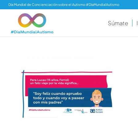
Día Mundial de Concienciación sobre el Autismo #DíaMundialAutismo
Súmate