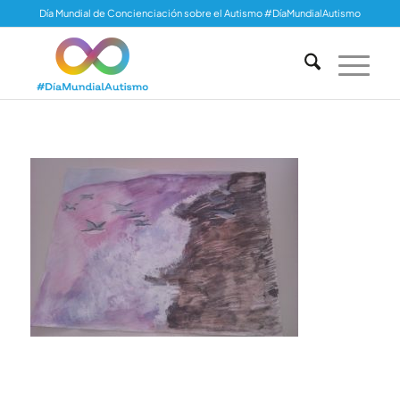
Día Mundial de Concienciación sobre el Autismo #DíaMundialAutismo