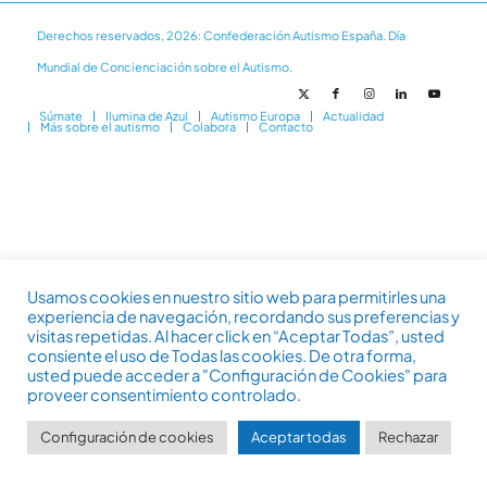
Derechos reservados, 2026: Confederación Autismo España. Día
Mundial de Concienciación sobre el Autismo.
Súmate
Ilumina de Azul
Autismo Europa
Actualidad
Más sobre el autismo
Colabora
Contacto
Usamos cookies en nuestro sitio web para permitirles una
experiencia de navegación, recordando sus preferencias y
visitas repetidas. Al hacer click en “Aceptar Todas”, usted
consiente el uso de Todas las cookies. De otra forma,
usted puede acceder a "Configuración de Cookies" para
proveer consentimiento controlado.
Configuración de cookies
Aceptar todas
Rechazar