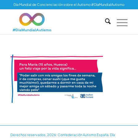
Día Mundial de Concienciación sobre el Autismo #DíaMundialAutismo
Derechos reservados, 2026: Confederación Autismo España. Día