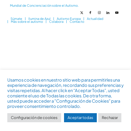
Mundial de Concienciación sobre el Autismo.
Súmate
Ilumina de Azul
Autismo Europa
Actualidad
Más sobre el autismo
Colabora
Contacto
Usamos cookies en nuestro sitio web para permitirles una
experiencia de navegación, recordando sus preferencias y
visitas repetidas. Al hacer click en “Aceptar Todas”, usted
consiente el uso de Todas las cookies. De otra forma,
usted puede acceder a "Configuración de Cookies" para
proveer consentimiento controlado.
Configuración de cookies
Aceptar todas
Rechazar