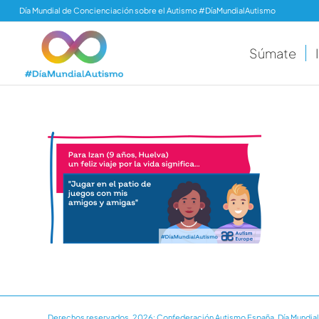
Día Mundial de Concienciación sobre el Autismo #DíaMundialAutismo
Súmate
Derechos reservados, 2026: Confederación Autismo España. Día Mundial