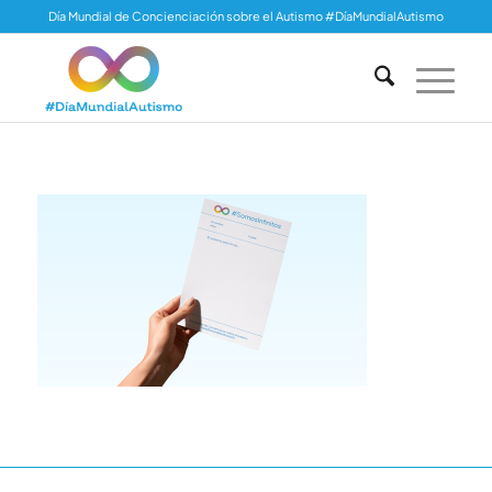
Día Mundial de Concienciación sobre el Autismo #DíaMundialAutismo