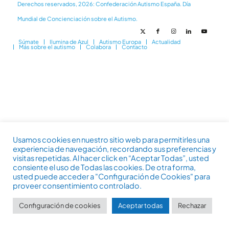
Derechos reservados, 2026: Confederación Autismo España. Día
Mundial de Concienciación sobre el Autismo.
Súmate
Ilumina de Azul
Autismo Europa
Actualidad
Más sobre el autismo
Colabora
Contacto
Usamos cookies en nuestro sitio web para permitirles una
experiencia de navegación, recordando sus preferencias y
visitas repetidas. Al hacer click en “Aceptar Todas”, usted
consiente el uso de Todas las cookies. De otra forma,
usted puede acceder a "Configuración de Cookies" para
proveer consentimiento controlado.
Configuración de cookies
Aceptar todas
Rechazar