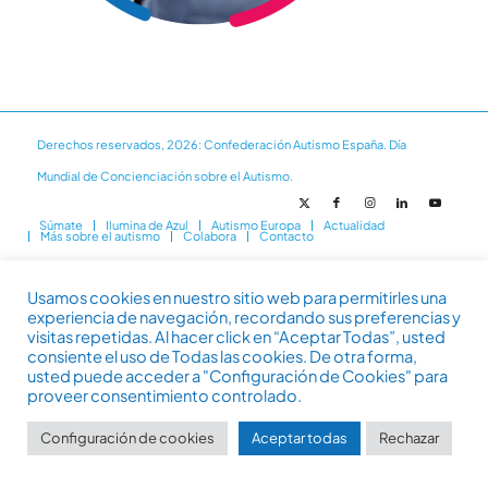
Derechos reservados, 2026: Confederación Autismo España. Día
Mundial de Concienciación sobre el Autismo.
Súmate
Ilumina de Azul
Autismo Europa
Actualidad
Más sobre el autismo
Colabora
Contacto
Usamos cookies en nuestro sitio web para permitirles una
experiencia de navegación, recordando sus preferencias y
visitas repetidas. Al hacer click en “Aceptar Todas”, usted
consiente el uso de Todas las cookies. De otra forma,
usted puede acceder a "Configuración de Cookies" para
proveer consentimiento controlado.
Configuración de cookies
Aceptar todas
Rechazar