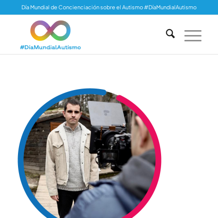
Día Mundial de Concienciación sobre el Autismo #DíaMundialAutismo