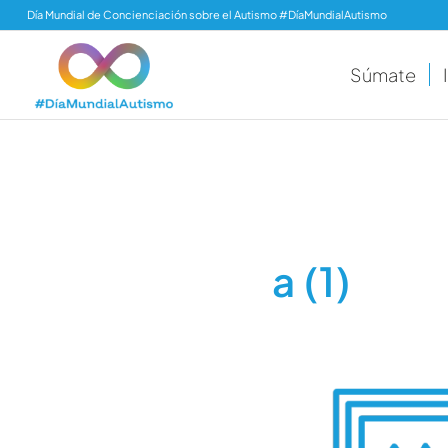
Día Mundial de Concienciación sobre el Autismo #DíaMundialAutismo
Súmate
a (1)