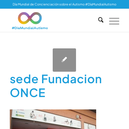
Día Mundial de Concienciación sobre el Autismo #DíaMundialAutismo
sede Fundacion
ONCE