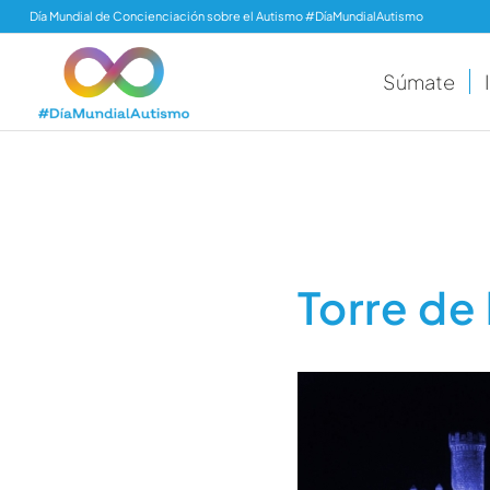
Día Mundial de Concienciación sobre el Autismo #DíaMundialAutismo
Súmate
Torre de