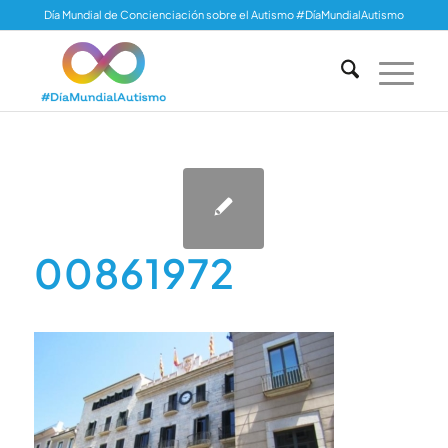
Día Mundial de Concienciación sobre el Autismo #DíaMundialAutismo
00861972