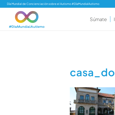
Día Mundial de Concienciación sobre el Autismo #DíaMundialAutismo
Súmate
casa_do