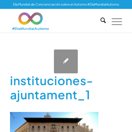
Día Mundial de Concienciación sobre el Autismo #DíaMundialAutismo
instituciones-
ajuntament_1