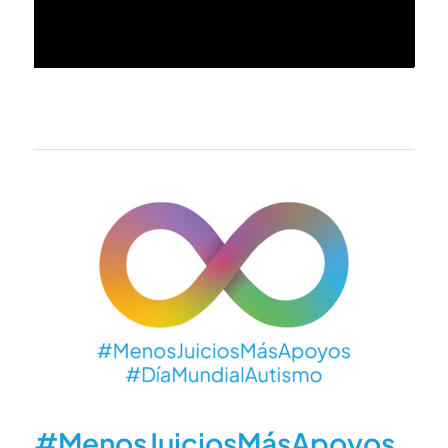
#MenosJuiciosMásApoyos