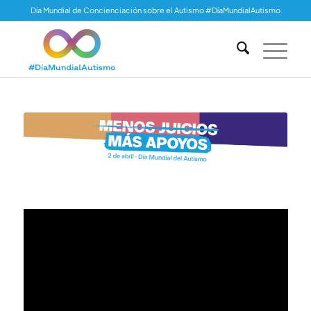
Día Mundial de Concienciación sobre el Autismo #DíaMundialAutismo